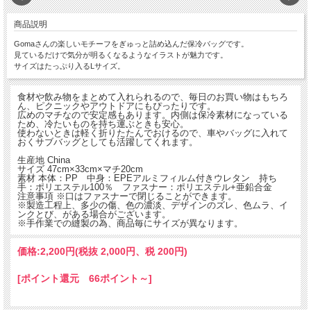
商品説明
Gomaさんの楽しいモチーフをぎゅっと詰め込んだ保冷バッグです。
見ているだけで気分が明るくなるようなイラストが魅力です。
サイズはたっぷり入るLサイズ。
食材や飲み物をまとめて入れられるので、毎日のお買い物はもちろ
ん、ピクニックやアウトドアにもぴったりです。
広めのマチなので安定感もあります。内側は保冷素材になっている
ため、冷たいものを持ち運ぶときも安心。
使わないときは軽く折りたたんでおけるので、車やバッグに入れて
おくサブバッグとしても活躍してくれます。
生産地 China
サイズ 47cm×33cm×マチ20cm
素材 本体：PP 中身：EPEアルミフィルム付きウレタン 持ち
手：ポリエステル100％ ファスナー：ポリエステル+亜鉛合金
注意事項 ※口はファスナーで閉じることができます。
※製造工程上、多少の傷、色の濃淡、デザインのズレ、色ムラ、イ
ンクとび、がある場合がございます。
※手作業での縫製の為、商品毎にサイズが異なります。
価格:
2,200円
(税抜 2,000円、税 200円)
[ポイント還元 66ポイント～]