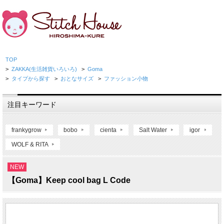
TOP
>
ZAKKA(生活雑貨いろいろ)
>
Goma
>
タイプから探す
>
おとなサイズ
>
ファッション小物
注目キーワード
frankygrow
bobo
cienta
Salt Water
igor
WOLF & RITA
NEW
【Goma】Keep cool bag L Code