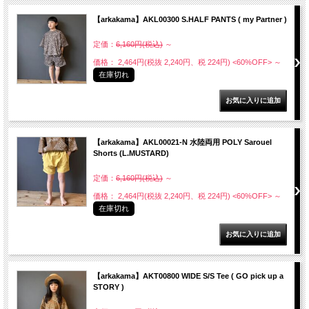
【arkakama】AKL00300 S.HALF PANTS ( my Partner )
定価：
6,160円(税込)
～
価格： 2,464円(税抜 2,240円、税 224円)
<60%OFF>
～
在庫切れ
【arkakama】AKL00021-N 水陸両用 POLY Sarouel
Shorts (L.MUSTARD)
定価：
6,160円(税込)
～
価格： 2,464円(税抜 2,240円、税 224円)
<60%OFF>
～
在庫切れ
【arkakama】AKT00800 WIDE S/S Tee ( GO pick up a
STORY )