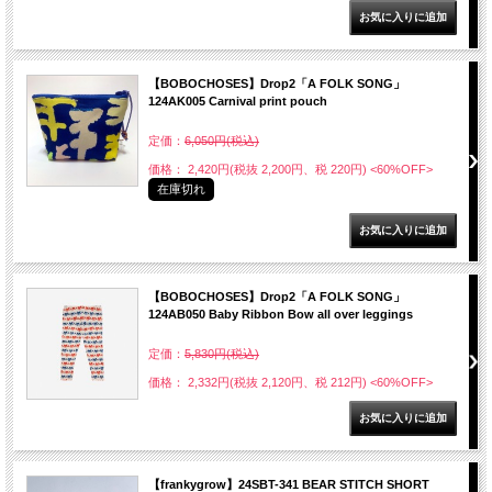
【BOBOCHOSES】Drop2「A FOLK SONG」
124AK005 Carnival print pouch
定価：
6,050円(税込)
価格： 2,420円(税抜 2,200円、税 220円)
<60%OFF>
在庫切れ
【BOBOCHOSES】Drop2「A FOLK SONG」
124AB050 Baby Ribbon Bow all over leggings
定価：
5,830円(税込)
価格： 2,332円(税抜 2,120円、税 212円)
<60%OFF>
【frankygrow】24SBT-341 BEAR STITCH SHORT