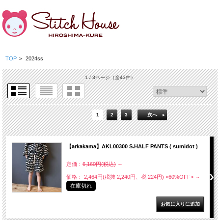
TOP
>
2024ss
1 / 3ページ
（全43件）
1
2
3
次へ
【arkakama】AKL00300 S.HALF PANTS ( sumidot )
定価：
6,160円(税込)
～
価格： 2,464円(税抜 2,240円、税 224円)
<60%OFF>
～
在庫切れ