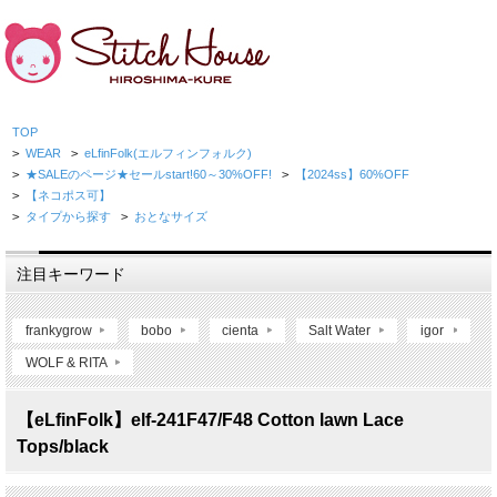
TOP
>
WEAR
>
eLfinFolk(エルフィンフォルク)
>
★SALEのページ★セールstart!60～30%OFF!
>
【2024ss】60%OFF
>
【ネコポス可】
>
タイプから探す
>
おとなサイズ
注目キーワード
frankygrow
bobo
cienta
Salt Water
igor
WOLF & RITA
【eLfinFolk】elf-241F47/F48 Cotton lawn Lace
Tops/black