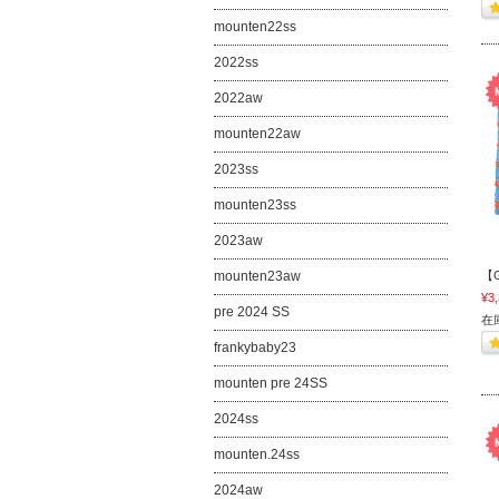
mounten22ss
2022ss
2022aw
mounten22aw
2023ss
mounten23ss
2023aw
mounten23aw
【G
¥3
pre 2024 SS
在
frankybaby23
mounten pre 24SS
2024ss
mounten.24ss
2024aw