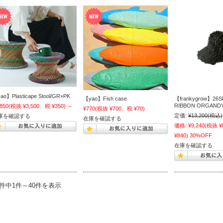
ao】Plasticape Stool/GR×PK
【yao】Fish case
【frankygrow】26S
RIBBON ORGANDY
,850
(税抜 ¥3,500、税 ¥350)
～
¥770
(税抜 ¥700、税 ¥70)
定価:
¥13,200
(税込)
庫を確認する
在庫を確認する
価格:
¥9,240
(税抜 ¥
¥840)
30%OFF
在庫を確認する
5件中1件～40件を表示