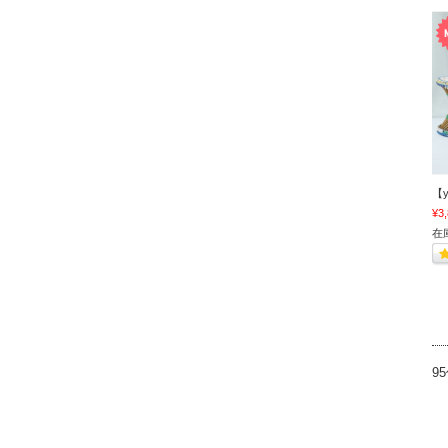
【y
¥3
在
9