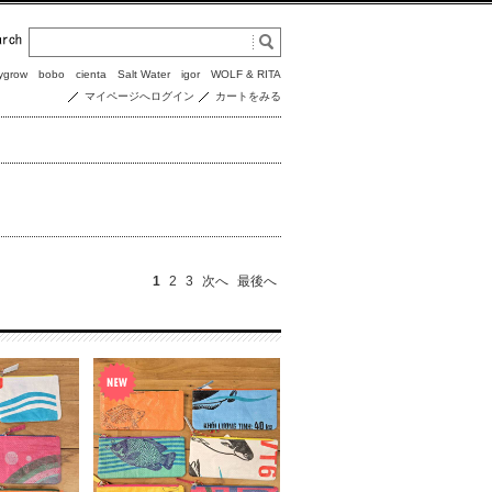
ygrow
bobo
cienta
Salt Water
igor
WOLF & RITA
マイページへログイン
カートをみる
1
2
3
次へ
最後へ