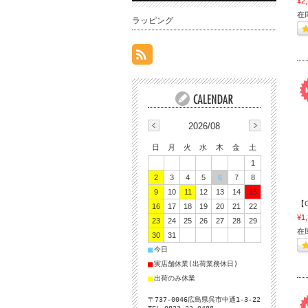
¥2
在
ラッピング
2026/08
日
月
火
水
木
金
土
1
2
3
4
5
6
7
8
9
10
11
12
13
14
15
【G
16
17
18
19
20
21
22
¥1
23
24
25
26
27
28
29
在
30
31
■
今日
■
実店舗休業(出荷業務休日)
■
出荷のみ休業
〒737-0046広島県呉市中通1-3-22