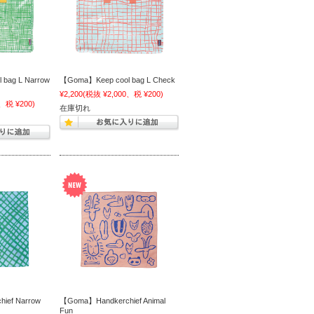
bag L Narrow
【Goma】Keep cool bag L Check
¥2,200
(税抜 ¥2,000、税 ¥200)
、税 ¥200)
在庫切れ
ief Narrow
【Goma】Handkerchief Animal
Fun