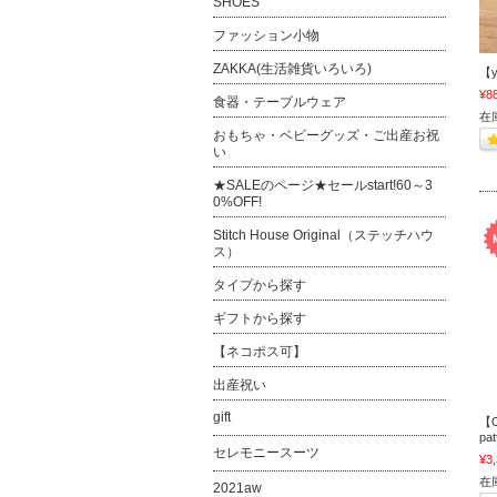
SHOES
ファッション小物
ZAKKA(生活雑貨いろいろ)
【y
¥8
食器・テーブルウェア
在
おもちゃ・ベビーグッズ・ご出産お祝
い
★SALEのページ★セールstart!60～3
0%OFF!
Stitch House Original（ステッチハウ
ス）
タイプから探す
ギフトから探す
【ネコポス可】
出産祝い
gift
【O
pat
セレモニースーツ
¥3
在
2021aw