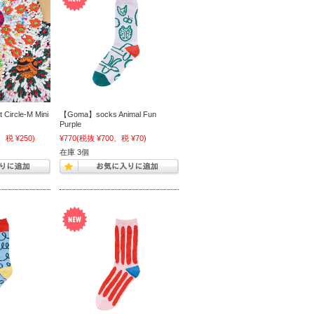
Circle-M Mini
【Goma】socks Animal Fun
Purple
、税 ¥250)
¥770
(税抜 ¥700、税 ¥70)
在庫 3個