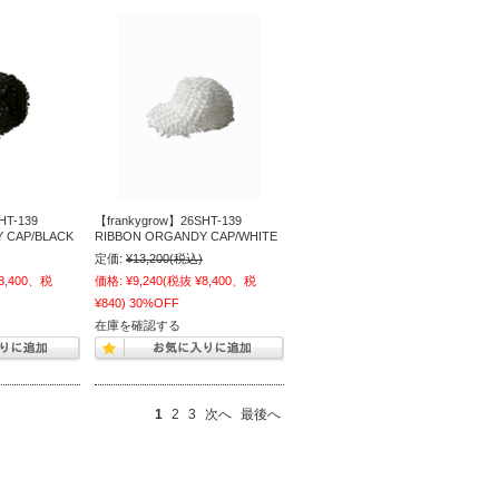
HT-139
【frankygrow】26SHT-139
 CAP/BLACK
RIBBON ORGANDY CAP/WHITE
定価:
¥13,200
(税込)
8,400、税
価格:
¥9,240
(税抜 ¥8,400、税
¥840)
30%OFF
在庫を確認する
1
2
3
次へ
最後へ