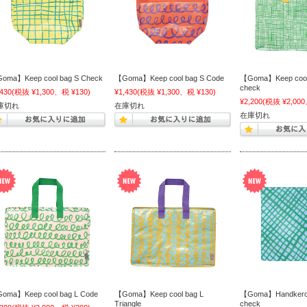
oma】Keep cool bag S Check
【Goma】Keep cool bag S Code
【Goma】Keep cool 
check
,430
(税抜 ¥1,300、税 ¥130)
¥1,430
(税抜 ¥1,300、税 ¥130)
¥2,200
(税抜 ¥2,000
庫切れ
在庫切れ
在庫切れ
oma】Keep cool bag L Code
【Goma】Keep cool bag L
【Goma】Handkerch
Triangle
check