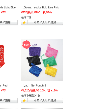
 Light Blue
【Goma】socks Bold Line Pink
¥70)
¥770
(税抜 ¥700、税 ¥70)
在庫 2個
r Red
【yao】Net Pouch S
¥70)
¥1,320
(税抜 ¥1,200、税 ¥120)
在庫を確認する