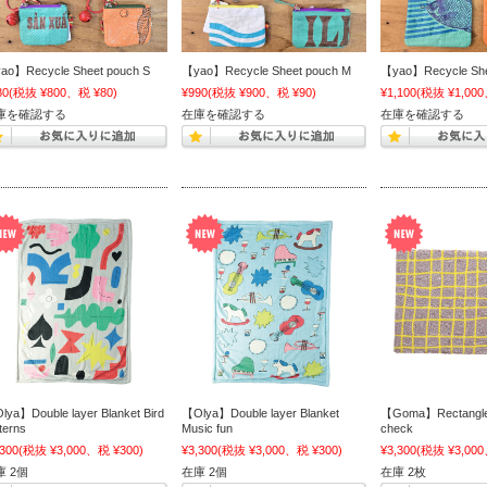
ao】Recycle Sheet pouch S
【yao】Recycle Sheet pouch M
【yao】Recycle She
80
(税抜 ¥800、税 ¥80)
¥990
(税抜 ¥900、税 ¥90)
¥1,100
(税抜 ¥1,000
庫を確認する
在庫を確認する
在庫を確認する
lya】Double layer Blanket Bird
【Olya】Double layer Blanket
【Goma】Rectangle
terns
Music fun
check
,300
(税抜 ¥3,000、税 ¥300)
¥3,300
(税抜 ¥3,000、税 ¥300)
¥3,300
(税抜 ¥3,000
庫 2個
在庫 2個
在庫 2枚