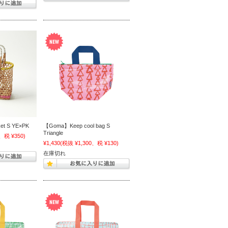
et S YE×PK
【Goma】Keep cool bag S
Triangle
、税 ¥350)
¥1,430
(税抜 ¥1,300、税 ¥130)
在庫切れ