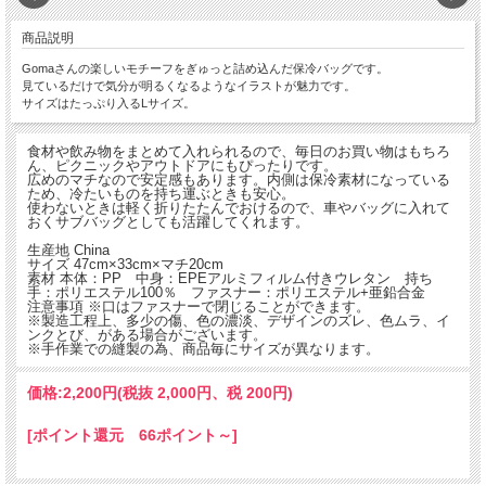
商品説明
Gomaさんの楽しいモチーフをぎゅっと詰め込んだ保冷バッグです。
見ているだけで気分が明るくなるようなイラストが魅力です。
サイズはたっぷり入るLサイズ。
食材や飲み物をまとめて入れられるので、毎日のお買い物はもちろ
ん、ピクニックやアウトドアにもぴったりです。
広めのマチなので安定感もあります。内側は保冷素材になっている
ため、冷たいものを持ち運ぶときも安心。
使わないときは軽く折りたたんでおけるので、車やバッグに入れて
おくサブバッグとしても活躍してくれます。
生産地 China
サイズ 47cm×33cm×マチ20cm
素材 本体：PP 中身：EPEアルミフィルム付きウレタン 持ち
手：ポリエステル100％ ファスナー：ポリエステル+亜鉛合金
注意事項 ※口はファスナーで閉じることができます。
※製造工程上、多少の傷、色の濃淡、デザインのズレ、色ムラ、イ
ンクとび、がある場合がございます。
※手作業での縫製の為、商品毎にサイズが異なります。
価格:
2,200円
(税抜 2,000円、税 200円)
[ポイント還元 66ポイント～]