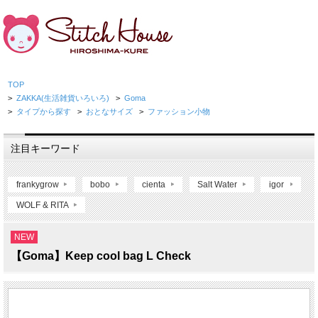
TOP
>
ZAKKA(生活雑貨いろいろ)
>
Goma
>
タイプから探す
>
おとなサイズ
>
ファッション小物
注目キーワード
frankygrow
bobo
cienta
Salt Water
igor
WOLF & RITA
NEW
【Goma】Keep cool bag L Check