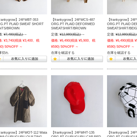
rankygrow】24FWBT-353
【frankygrow】24FWCS-487
【frankygrow】24F
G.PT PLAID SWEAT SHORT
ORG.PT PLAID DEFORMED
ORG.PT PLAID D
NTS/BROWN
SWEATSHIRT/BROWN
SWEATSHIRT/BEI
価:
¥7,480
(税込)
～
定価:
¥12,980
(税込)
～
定価:
¥12,980
(税込)
格:
¥3,740
(税抜 ¥3,400、税
価格:
¥6,490
(税抜 ¥5,900、税
価格:
¥6,490
(税抜 ¥
40)
50%OFF
～
¥590)
50%OFF
～
¥590)
50%OFF
～
庫切れ
在庫を確認する
在庫を確認する
rankygrow】24FWOT-112 Wata
【frankygrow】24FWHT-135
【frankygrow】24F
MA GURUGURU QUILTING
ORG.PT GURUGURU CAP RED
ORG.PT GURUGU