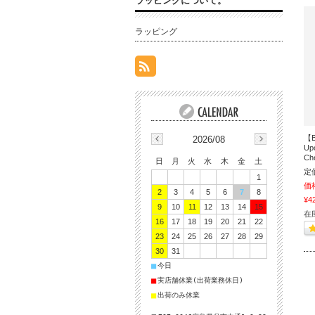
ラッピングについて。
ラッピング
【B
2026/08
Up
Che
日
月
火
水
木
金
土
定
1
価
2
3
4
5
6
7
8
¥4
9
10
11
12
13
14
15
在
16
17
18
19
20
21
22
23
24
25
26
27
28
29
30
31
■
今日
■
実店舗休業(出荷業務休日)
■
出荷のみ休業