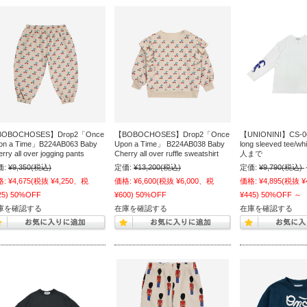
OBOCHOSES】Drop2「Once
【BOBOCHOSES】Drop2「Once
【UNIONINI】CS-067
on a Time」B224AB063 Baby
Upon a Time」 B224AB038 Baby
long sleeved tee
rry all over jogging pants
Cherry all over ruffle sweatshirt
人まで
価:
¥9,350
(税込)
定価:
¥13,200
(税込)
定価:
¥9,790
(税込)
格:
¥4,675
(税抜 ¥4,250、税
価格:
¥6,600
(税抜 ¥6,000、税
価格:
¥4,895
(税抜 ¥
25)
50%OFF
¥600)
50%OFF
¥445)
50%OFF
～
庫を確認する
在庫を確認する
在庫を確認する