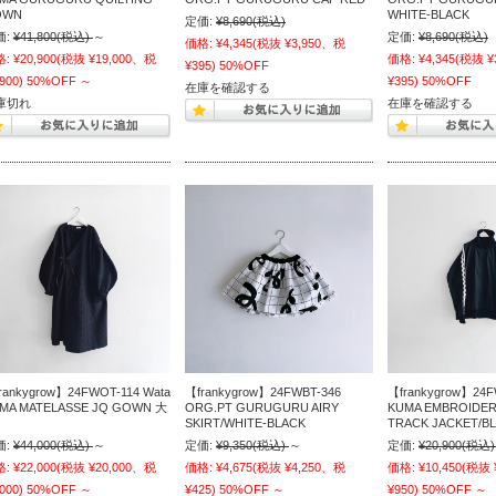
OWN
WHITE-BLACK
定価:
¥8,690
(税込)
価:
¥41,800
(税込)
～
定価:
¥8,690
(税込)
価格:
¥4,345
(税抜 ¥3,950、税
格:
¥20,900
(税抜 ¥19,000、税
価格:
¥4,345
(税抜 ¥
¥395)
50%OFF
900)
50%OFF
～
¥395)
50%OFF
在庫を確認する
庫切れ
在庫を確認する
rankygrow】24FWOT-114 Wata
【frankygrow】24FWBT-346
【frankygrow】24F
MA MATELASSE JQ GOWN 大
ORG.PT GURUGURU AIRY
KUMA EMBROIDER
SKIRT/WHITE-BLACK
TRACK JACKET/B
価:
¥44,000
(税込)
～
定価:
¥9,350
(税込)
～
定価:
¥20,900
(税込)
格:
¥22,000
(税抜 ¥20,000、税
価格:
¥4,675
(税抜 ¥4,250、税
価格:
¥10,450
(税抜 
000)
50%OFF
～
¥425)
50%OFF
～
¥950)
50%OFF
～