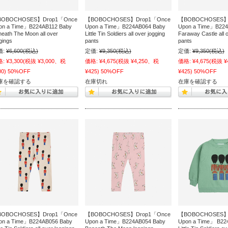
OBOCHOSES】Drop1「Once
【BOBOCHOSES】Drop1「Once
【BOBOCHOSES】
on a Time」B224AB112 Baby
Upon a Time」B224AB064 Baby
Upon a Time」B224
eath The Moon all over
Little Tin Soldiers all over jogging
Faraway Castle all 
gings
pants
pants
価:
¥6,600
(税込)
定価:
¥9,350
(税込)
定価:
¥9,350
(税込)
格:
¥3,300
(税抜 ¥3,000、税
価格:
¥4,675
(税抜 ¥4,250、税
価格:
¥4,675
(税抜 ¥
00)
50%OFF
¥425)
50%OFF
¥425)
50%OFF
庫を確認する
在庫切れ
在庫を確認する
OBOCHOSES】Drop1「Once
【BOBOCHOSES】Drop1「Once
【BOBOCHOSES】
on a Time」B224AB056 Baby
Upon a Time」B224AB054 Baby
Upon a Time」 B22