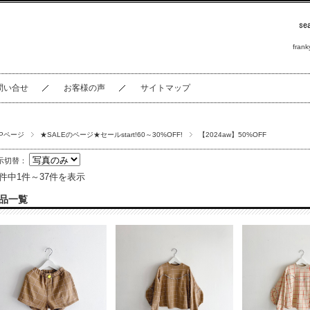
frank
問い合せ
お客様の声
サイトマップ
OPページ
★SALEのページ★セールstart!60～30%OFF!
【2024aw】50%OFF
示切替：
7件中1件～37件を表示
品一覧