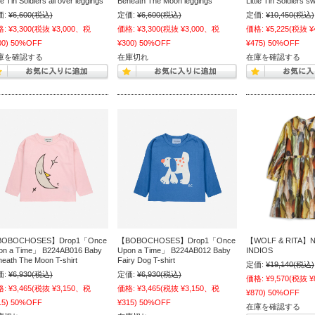
tle Tin Soldiers all over leggings
Beneath The Moon leggings
Little Tin Soldiers s
価:
¥6,600
(税込)
定価:
¥6,600
(税込)
定価:
¥10,450
(税込)
格:
¥3,300
(税抜 ¥3,000、税
価格:
¥3,300
(税抜 ¥3,000、税
価格:
¥5,225
(税抜 ¥
00)
50%OFF
¥300)
50%OFF
¥475)
50%OFF
庫を確認する
在庫切れ
在庫を確認する
OBOCHOSES】Drop1「Once
【BOBOCHOSES】Drop1「Once
【WOLF & RITA】N
on a Time」 B224AB016 Baby
Upon a Time」 B224AB012 Baby
INDIOS
eath The Moon T-shirt
Fairy Dog T-shirt
定価:
¥19,140
(税込)
価:
¥6,930
(税込)
定価:
¥6,930
(税込)
価格:
¥9,570
(税抜 ¥
格:
¥3,465
(税抜 ¥3,150、税
価格:
¥3,465
(税抜 ¥3,150、税
¥870)
50%OFF
15)
50%OFF
¥315)
50%OFF
在庫を確認する