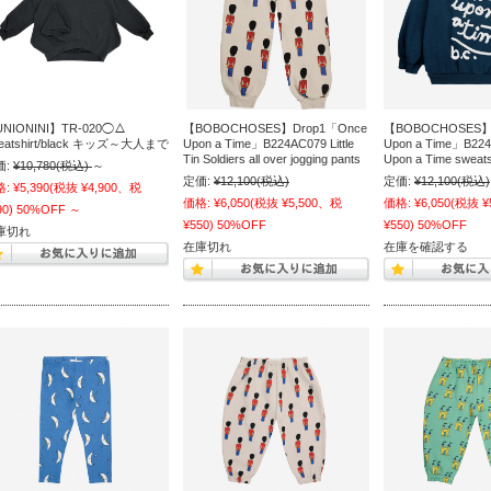
NIONINI】TR-020◯△
【BOBOCHOSES】Drop1「Once
【BOBOCHOSES】
eatshirt/black キッズ～大人まで
Upon a Time」B224AC079 Little
Upon a Time」B22
Tin Soldiers all over jogging pants
Upon a Time sweats
価:
¥10,780
(税込)
～
定価:
¥12,100
(税込)
定価:
¥12,100
(税込)
格:
¥5,390
(税抜 ¥4,900、税
価格:
¥6,050
(税抜 ¥5,500、税
価格:
¥6,050
(税抜 ¥
90)
50%OFF
～
¥550)
50%OFF
¥550)
50%OFF
庫切れ
在庫切れ
在庫を確認する