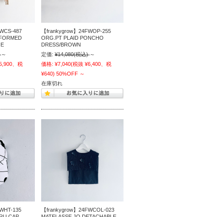
WCS-487
【frankygrow】24FWOP-255
EFORMED
ORG.PT PLAID PONCHO
GE
DRESS/BROWN
～
定価:
¥14,080
(税込)
～
5,900、税
価格:
¥7,040
(税抜 ¥6,400、税
¥640)
50%OFF
～
在庫切れ
WHT-135
【frankygrow】24FWCOL-023
RU CAP
MATELASSE JQ DETACHABLE