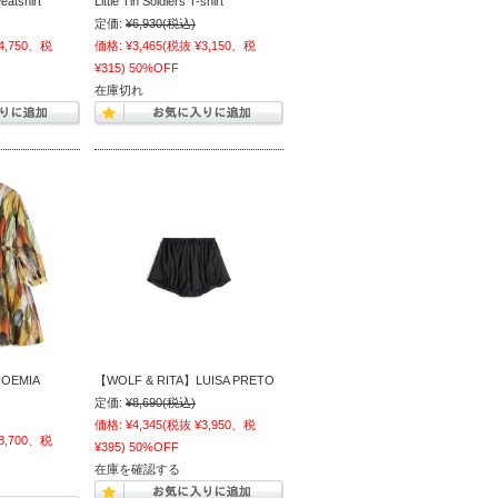
weatshirt
Little Tin Soldiers T-shirt
定価:
¥6,930
(税込)
4,750、税
価格:
¥3,465
(税抜 ¥3,150、税
¥315)
50%OFF
在庫切れ
OEMIA
【WOLF & RITA】LUISA PRETO
定価:
¥8,690
(税込)
価格:
¥4,345
(税抜 ¥3,950、税
8,700、税
¥395)
50%OFF
在庫を確認する