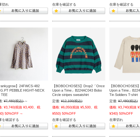
庫切れ
在庫を確認する
在庫を確認する
rankygrow】24FWCS-482
【BOBOCHOSES】Drop2「Once
【BOBOCHOSES】
G.PT PEBBLE HIGHT-NECK
Upon a Time」B224AC043 Bobo
Upon a Time」B224A
S TEE
Circle stripes sweatshirt
Tin Soldiers T-shirt
価:
¥7,480
(税込)
～
定価:
¥12,100
(税込)
定価:
¥7,480
(税込)
格:
¥3,740
(税抜 ¥3,400、税
価格:
¥6,050
(税抜 ¥5,500、税
価格:
¥3,740
(税抜 ¥
40)
50%OFF
～
¥550)
50%OFF
¥340)
50%OFF
庫を確認する
在庫を確認する
在庫切れ