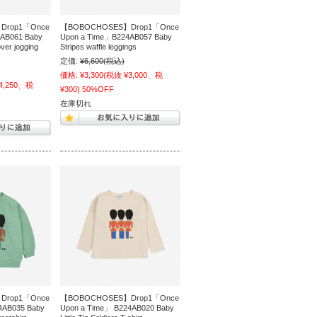
Drop1「Once
【BOBOCHOSES】Drop1「Once
AB061 Baby
Upon a Time」B224AB057 Baby
over jogging
Stripes waffle leggings
定価:
¥6,600
(税込)
価格:
¥3,300
(税抜 ¥3,000、税
4,250、税
¥300)
50%OFF
在庫切れ
Drop1「Once
【BOBOCHOSES】Drop1「Once
4AB035 Baby
Upon a Time」 B224AB020 Baby