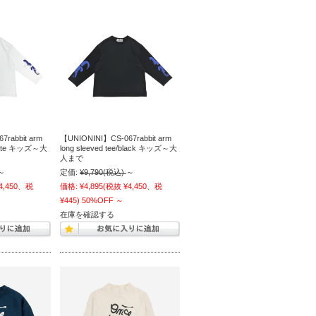
rabbit arm
【UNIONINI】CS-067rabbit arm
/white キッズ～大
long sleeved tee/black キッズ～大
人まで
～
定価:
¥9,790
(税込)
～
4,450、税
価格:
¥4,895
(税抜 ¥4,450、税
¥445)
50%OFF
～
在庫を確認する