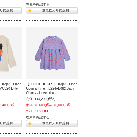
在庫を確認する
Drop2「Once
【BOBOCHOSES】Drop2「Once
C020 Little
Upon a Time」B224AB082 Baby
Cherry all over dress
定価:
¥13,200
(税込)
3,400、税
価格:
¥6,600
(税抜 ¥6,000、税
¥600)
50%OFF
在庫を確認する