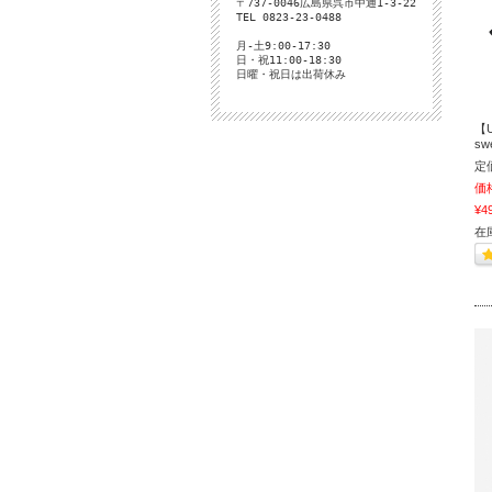
〒737-0046広島県呉市中通1-3-22
TEL 0823-23-0488
月-土9:00-17:30
日・祝11:00-18:30
日曜・祝日は出荷休み
【U
sw
定
価
¥4
在