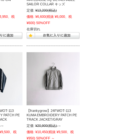
SAILOR COLLAR キッズ
定価:
¥13,200
(税込)
3,950、税
価格:
¥6,600
(税抜 ¥6,000、税
¥600)
50%OFF
在庫切れ
WOT-113
【frankygrow】24FWOT-113
Y PATCH PE
KUMA EMBROIDERY PATCH PE
LACK
TRACK JACKET/GRAY
～
定価:
¥20,900
(税込)
～
¥9,500、税
価格:
¥10,450
(税抜 ¥9,500、税
¥950)
50%OFF
～