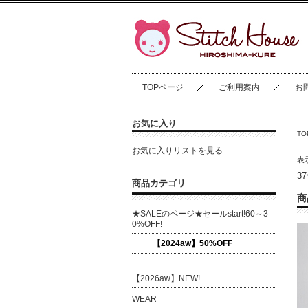
TOPページ
ご利用案内
お
お気に入り
T
お気に入りリストを見る
表
3
商品カテゴリ
商
★SALEのページ★セールstart!60～3
0%OFF!
【2024aw】50%OFF
【2026aw】NEW!
WEAR