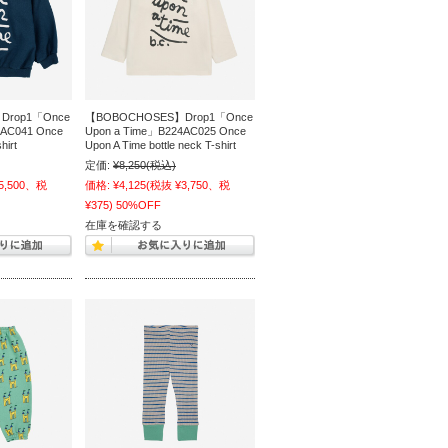
Drop1「Once
【BOBOCHOSES】Drop1「Once
4AC041 Once
Upon a Time」B224AC025 Once
hirt
Upon A Time bottle neck T-shirt
定価:
¥8,250
(税込)
5,500、税
価格:
¥4,125
(税抜 ¥3,750、税
¥375)
50%OFF
在庫を確認する