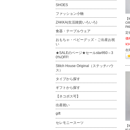
SHOES
ファッション小物
【f
ZAKKA(生活雑貨いろいろ)
OR
PA
食器・テーブルウェア
定
価
おもちゃ・ベビーグッズ・ご出産お祝
い
¥3
在
★SALEのページ★セールstart!60～3
0%OFF!
Stitch House Original（ステッチハウ
ス）
タイプから探す
ギフトから探す
【ネコポス可】
出産祝い
gift
セレモニースーツ
【f
KU