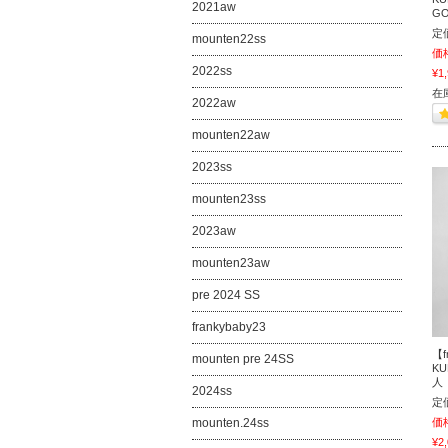
2021aw
G
定
mounten22ss
価
2022ss
¥1,
在
2022aw
mounten22aw
2023ss
mounten23ss
2023aw
mounten23aw
pre 2024 SS
frankybaby23
【f
mounten pre 24SS
KU
人
2024ss
定
mounten.24ss
価
¥2,