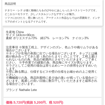
商品説明
ナタリー・レテ が描く動物たちをのびやかにあしらったタペストリーラグです。
どこかユーモラスで、少しノスタルジックなデザインが魅力。
ソファにかけたり、壁に飾ったり、アーティスト作品ならではの雰囲気で、インテ
リアのポイントとなるアイテムです。
生産地 China
サイズ 143cm×90cm
素材 ポリエステル73% 綿17% レーヨン7% ナイロン3%
注意事項 ※製造工程上、デザインのズレ、色ムラや織りムラがある
場合がございます。
※ネップが生地の表面に出ている場合がございます。ネップとは繊
維が絡み合ってできた節（糸のかたまり）のことです。工程上避け
られないものの為、良品の範囲内とさせていただきます。ご了承く
ださい。 ※手作業での縫製の為、商品毎にサイズが異なります。
※ラグとしてご使用の場合は滑り止めシートの併用をおすすめいた
します。
※壁に飾る際は、仕様するビスや壁の仕様をお確かめの上ご使用く
ださい。
※機械織りの為、商品到着時に多少油の臭いが残っている場合がご
ざいます。風通しの良い日陰に数日干していただきますと緩和され
る場合がございます。
ブランド Nathalie Lete
価格:
5,720円
(税抜 5,200円、税 520円)