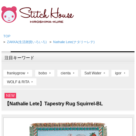
TOP
>
ZAKKA(生活雑貨いろいろ)
>
Nathalie Lete(ナタリーレテ)
注目キーワード
frankygrow
bobo
cienta
Salt Water
igor
WOLF & RITA
NEW
【Nathalie Lete】Tapestry Rug Squirrel-BL