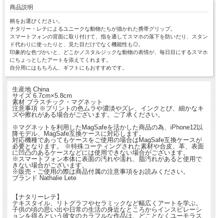
商品説明
柄をお選びください。
ナタリー・レテによるユニークな動物たちが描かれた携帯グリップ。
スマートフォンの背面に取り付けて、指を通してスマホの落下を防いだり、スタン
ド代わりに使ったりと、見た目だけでなく機能性も◎。
印象的な色づかいと、どこかノスタルジックな動物の表情が、毎日目にするスマホ
にちょっとしたアートを添えてくれます。
自分用にはもちろん、ギフトにもおすすめです。
生産地 China
サイズ 6.7cm×5.8cm
素材 プラスチック・マグネット
注意事項 ※プリントの色ムラや濃淡やズレ、インクとび、細かなキ
ズや擦れがある場合がございます。ご了承ください。
※マグネットを利用したMagSafeを活かした商品の為、iPhone12以
降モデル、MagSafe互換ケースに対応します。
対応機種であってもケースをご使用の場合はMagSafe互換ケースが
必要となります。 ※特殊コーティングされた素材や合皮、革、表面
に凹凸のあるケースなどには使用できない場合がございます。
※スマートフォン本体に表面の汚れや濡れ、脂汚れがあると使用で
きない場合がございます。
※販売・ご使用の際は商品付属の注意事項をお読みください。
ブランド Nathalie Lete
【ナタリーレテ】
テキスタイル、リトグラフやセラミックなど幅広くアートを学ぶ。
子供の頃の思い出や日常の生活の身近なところからインスピレーシ
ョンを得るという彼女のカラフルな作品は、どことなくユーモラス