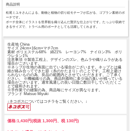
商品説明
松尾ミユキさんによる、動物と植物の切り絵モチーフが広がる、ゴブラン素材のポ
ーチです。
ポーチ全体にイラストを世界観を織り込んだ贅沢な仕上がりです。たっぷり収納で
きるサイズで、トラベル用のポーチとしても活躍してくれます。
生産地 China
サイズ 24cm×16cm×マチ7cm
素材 ポリエステル68% 綿21% レーヨン7% ナイロン3% ポリ
ウレタン1%
注意事項 ※製造工程上、デザインのズレ、色ムラや織りムラがある
場合がございます。
※ネップが生地の表面に出ている場合がございます。ネップとは繊
維が絡み合ってできた節（糸のかたまり）のことです。工程上避け
られないものの為、良品の範囲内とさせていただきます。ご了承く
ださい。 ※機械織りの為、商品到着時に多少油の臭いが残っている
場合がございます。通常風通しの良い日陰に数日干していただくこ
とで緩和されます。
※手作業での縫製の為、商品毎にサイズが異なります。
ブランド Matsuo Miyuki
↓ネコポスについてはコチラをご覧ください。↓
価格:
1,430円
(税抜 1,300円、税 130円)