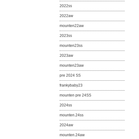
2022ss
2022aw
mounten22aw
2023ss
mounten23ss
2023aw
mounten23aw
pre 2024 SS
frankybaby23
mounten pre 24SS
2024ss
mounten.24ss
2024aw
mounten.24aw