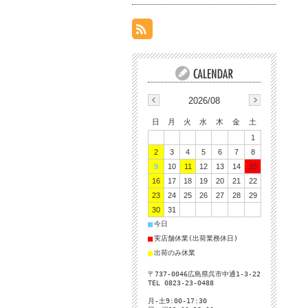
2026/08
日
月
火
水
木
金
土
1
2
3
4
5
6
7
8
9
10
11
12
13
14
15
16
17
18
19
20
21
22
23
24
25
26
27
28
29
30
31
■
今日
■
実店舗休業(出荷業務休日)
■
出荷のみ休業
〒737-0046広島県呉市中通1-3-22
TEL 0823-23-0488
月-土9:00-17:30