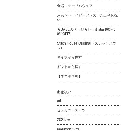
食器・テーブルウェア
おもちゃ・ベビーグッズ・ご出産お祝
い
★SALEのページ★セールstart!60～3
0%OFF!
Stitch House Original（ステッチハウ
ス）
タイプから探す
ギフトから探す
【ネコポス可】
出産祝い
gift
セレモニースーツ
2021aw
mounten22ss