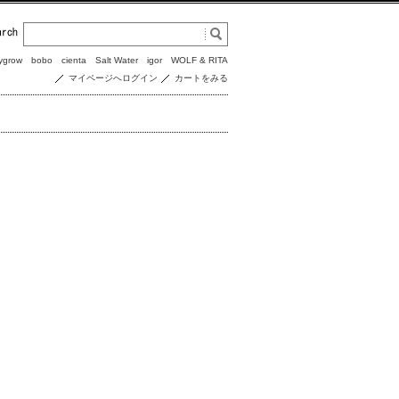
ygrow
bobo
cienta
Salt Water
igor
WOLF & RITA
マイページへログイン
カートをみる