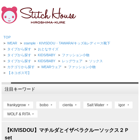
TOP
>
WEAR
>
stample・KIVISDOU・TAWARA/キッズ&レディース靴下
>
タイプから探す
>
おとなサイズ
>
タイプから探す
>
KIDS/BABY
>
ファッション小物
>
タイプから探す
>
KIDS/BABY
>
レッグウェア
>
ソックス
>
カテゴリから探す
>
WEARウェア
>
ファッション小物
>
【ネコポス可】
注目キーワード
frankygrow
bobo
cienta
Salt Water
igor
WOLF & RITA
【KIVISDOU】マチルダとイザベラクルーソックス２Ｐ
set