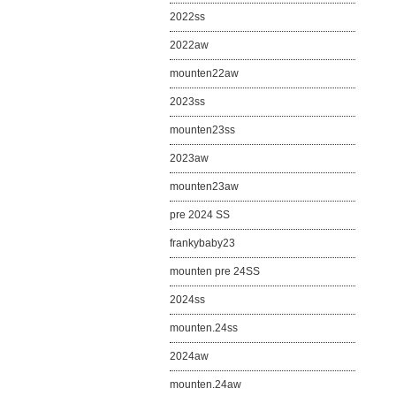
2022ss
2022aw
mounten22aw
2023ss
mounten23ss
2023aw
mounten23aw
pre 2024 SS
frankybaby23
mounten pre 24SS
2024ss
mounten.24ss
2024aw
mounten.24aw