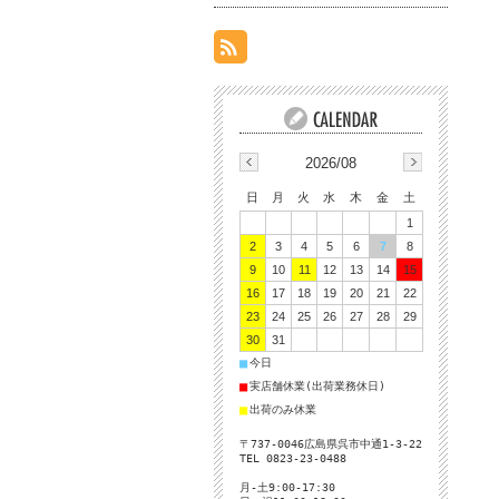
2026/08
日
月
火
水
木
金
土
1
2
3
4
5
6
7
8
9
10
11
12
13
14
15
16
17
18
19
20
21
22
23
24
25
26
27
28
29
30
31
■
今日
■
実店舗休業(出荷業務休日)
■
出荷のみ休業
〒737-0046広島県呉市中通1-3-22
TEL 0823-23-0488
月-土9:00-17:30