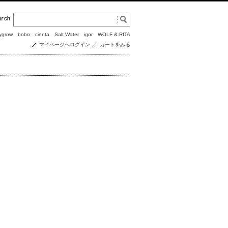
ygrow
bobo
cienta
Salt Water
igor
WOLF & RITA
マイページへログイン
カートをみる