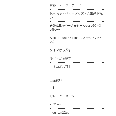
食器・テーブルウェア
おもちゃ・ベビーグッズ・ご出産お祝
い
★SALEのページ★セールstart!60～3
0%OFF!
Stitch House Original（ステッチハウ
ス）
タイプから探す
ギフトから探す
【ネコポス可】
出産祝い
gift
セレモニースーツ
2021aw
mounten22ss