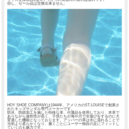
但し、セール品は交換出来ません。
HOY SHOE COMPANYは1944年、アメリカのST.LOUISEで創業さ
れたキッズサンダル専門メーカーです。
防水、防錆加工を施した特殊な革、付属品を使用しており、本革で
ありながら速乾性が高く、子供たちが海や川で水遊びをするのに大
変適した機能となっております。アッパーの革は水に濡れることで
当初より柔らかくなり、履くごとにユーザー独自の足にフィットし
ていくのも魅力です。