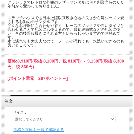
クラシックでレトロな外観のレザーサンダルは何と創業当時の６０
年前から変わっておりません。
ステッチハウスでも日本上陸以来履き心地の良さから毎シーズン愛
されるお勧めのサンダルです。
どんなお洋服にも合わせやすく、レースのソックスや白いタイツと
合わせることで礼装にも使えるので、最初結婚式などの礼装に使
い、その後普段履きにされる方もいらっしゃいますのでお勧めで
す。
水に濡れても大丈夫なので、ソールが汚れても、水洗いできるのも
良いところです。
価格:
8,910円
(税抜 8,100円、税 810円)
～
9,130円
(税抜 8,300
円、税 830円)
[ポイント還元 267ポイント～]
注文
サイズ：
価格と在庫を一覧で確認する