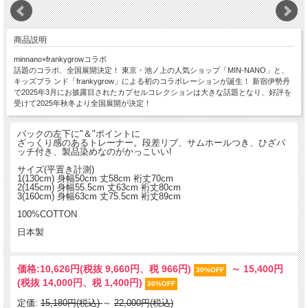
商品説明
minnano×frankygrowコラボ
話題のコラボ、全国展開決定！ 東京・池ノ上の人気ショップ「MIN-NANO」と、
キッズブラ ンド「frankygrow」による初のコラボレーションが誕生！ 新宿伊勢丹
で2025年3月にお披露目されたカプセルコレクションは大きな話題となり、好評を
受けて2025年秋冬より全国展開が決定！
バックの左下に"＆"ポイントに
ざっくり感のあるトレーナー。段差リブ、サムホールつき、ひざパ
ッチ付き、製品染めなのがかっこいい!
サイズ(平置き計測)
1(130cm) 身幅50cm 丈58cm 裄丈70cm
2(145cm) 身幅55.5cm 丈63cm 裄丈80cm
3(160cm) 身幅63cm 丈75.5cm 裄丈89cm
100%COTTON
日本製
価格:
10,626円
(税抜 9,660円、税 966円)
～
15,400円
30%OFF
(税抜 14,000円、税 1,400円)
30%OFF
定価:
15,180円(税込)
～
22,000円(税込)