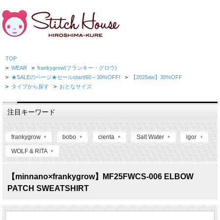
TOP
>
WEAR
>
frankygrow(フランキー・グロウ)
>
★SALEのページ★セールstart!60～30%OFF!
>
【2025aw】30%OFF
>
タイプから探す
>
おとなサイズ
注目キーワード
frankygrow
bobo
cienta
Salt Water
igor
WOLF & RITA
【minnano×frankygrow】MF25FWCS-006 ELBOW
PATCH SWEATSHIRT