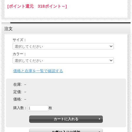
[ポイント還元 318ポイント～]
注文
サイズ：
カラー：
価格と在庫を一覧で確認する
在庫:
－
定価:
－
価格:
－
購入数：
枚