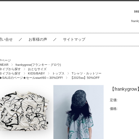
frank
問い合せ
お客様の声
サイトマップ
OPページ
WEAR
frankygrow(フランキー・グロウ)
タイプから探す
おとなサイズ
タイプから探す
KIDS/BABY
トップス
Tシャツ・カットソー
★SALEのページ★セールstart!60～30%OFF!
【2025ss】50%OFF
【frankygro
定価:
価格: