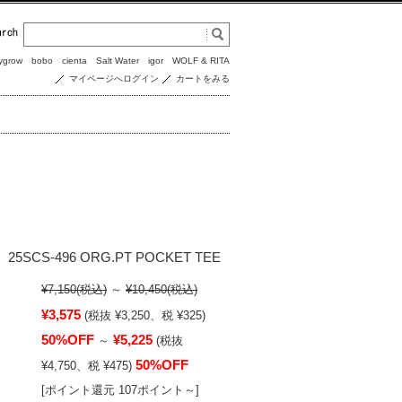
ygrow
bobo
cienta
Salt Water
igor
WOLF & RITA
マイページへログイン
カートをみる
w】25SCS-496 ORG.PT POCKET TEE
¥7,150
(税込)
～
¥10,450
(税込)
¥3,575
(税抜 ¥3,250、税 ¥325)
50%OFF
¥5,225
～
(税抜
50%OFF
¥4,750、税 ¥475)
[ポイント還元 107ポイント～]