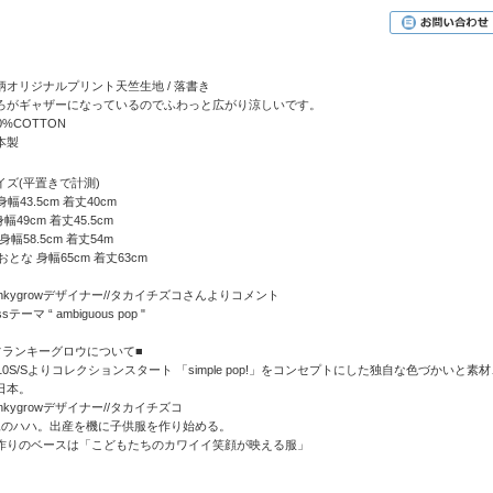
柄オリジナルプリント天竺生地 / 落書き
ろがギャザーになっているのでふわっと広がり涼しいです。
0%COTTON
本製
イズ(平置きで計測)
身幅43.5cm 着丈40cm
身幅49cm 着丈45.5cm
 身幅58.5cm 着丈54m
おとな 身幅65cm 着丈63cm
rankygrowデザイナー//タカイチズコさんよりコメント
ssテーマ “ ambiguous pop "
フランキーグロウについて■
010S/Sよりコレクションスタート 「simple pop!」をコンセプトにした独自な色づか
日本。
ankygrowデザイナー//タカイチズコ
児のハハ。出産を機に子供服を作り始める。
作りのベースは「こどもたちのカワイイ笑顔が映える服」