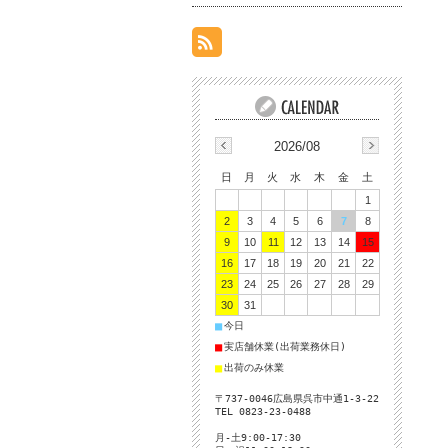
2026/08
日
月
火
水
木
金
土
1
2
3
4
5
6
7
8
9
10
11
12
13
14
15
16
17
18
19
20
21
22
23
24
25
26
27
28
29
30
31
■
今日
■
実店舗休業(出荷業務休日)
■
出荷のみ休業
〒737-0046広島県呉市中通1-3-22
TEL 0823-23-0488
月-土9:00-17:30