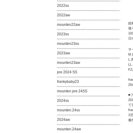
2022ss
2022aw
総
mounten22aw
後
10
2023ss
日
mounten23ss
サ
2023aw
M 
L 
mounten23aw
LL
F2
pre 2024 SS
f
frankybaby23
25
mounten pre 24SS
■
2
2024ss
て
mounten.24ss
fr
3
2024aw
服
mounten.24aw