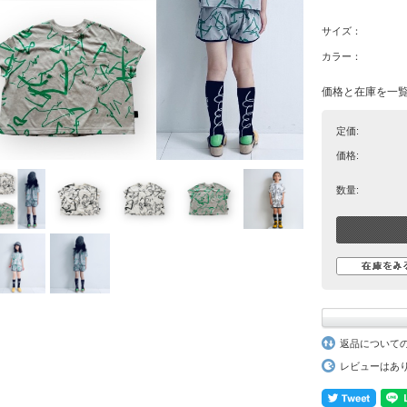
サイズ：
カラー：
価格と在庫を一
定価:
価格:
数量:
返品について
レビューはあ