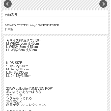
商品説明
100%POLYESTER Lining:100%POLYESTER
日本製
★サイズ(平置きで計測)
M W幅21.5cm 丈46cm
L W幅24.5cm 丈51cm
LL W幅25cm 丈59cm
KIDS SIZE
S:1y～2y/90cm
M:3～5y/110cm
L:6～8y/130cm
LL:9～12y/145cm
23AW collection"UNEVEN POP"
柄のようなあなのような
ポケットや
ワタからうまれる
立体感など
凸凹が楽しいコレクション。