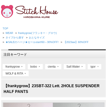
TOP
>
WEAR
>
frankygrow(フランキー・グロウ)
>
タイプから探す
>
おとなサイズ
>
★SALEのページ★セールstart!60～30%OFF!
>
【2023aw】60%OFF
注目キーワード
frankygrow
bobo
cienta
Salt Water
igor
WOLF & RITA
【frankygrow】23SBT-322 Lett. 2HOLE SUSPENDER
HALF PANTS