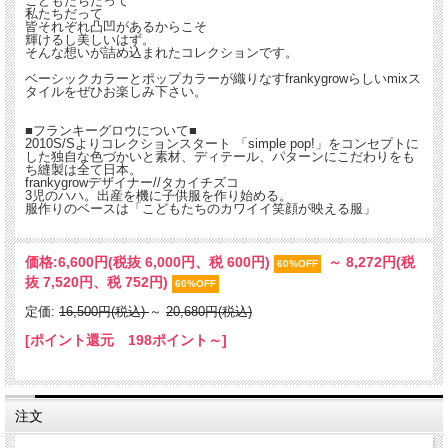
こどもたちだって
私たちだって
皆それぞれ凸凹があるからこそ
輝けるし美しいはず。
そんな想いが詰め込まれたコレクションです。
ベーシックカラーとポップカラーが織りなすfrankygrowらしいmixス
タイルをぜひお楽しみ下さい。
■フランキーグロウについて■
2010S/Sよりコレクションスタート 「simple pop!」をコンセプトに
した独自な色づかいと素材、ディテール、パターンにこだわりをも
ち縫製は全て日本。
frankygrowデザイナー//タカイチズコ
3児のハハ。出産を機に子供服を作り始める。
服作りのベースは「こどもたちのカワイイ笑顔が映える服」
価格:
6,600円
(税抜 6,000円、税 600円)
～
8,272円
(税
60%OFF
抜 7,520円、税 752円)
60%OFF
定価:
16,500円(税込)
～
20,680円(税込)
[ポイント還元 198ポイント～]
注文