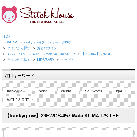
TOP
>
WEAR
>
frankygrow(フランキー・グロウ)
>
タイプから探す
>
おとなサイズ
>
★SALEのページ★セールstart!60～30%OFF!
>
【2023aw】60%OFF
>
タイプから探す
>
KIDS/BABY
>
トップス
注目キーワード
frankygrow
bobo
cienta
Salt Water
igor
WOLF & RITA
【frankygrow】23FWCS-457 Wata KUMA L/S TEE