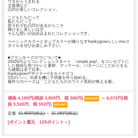
ワタからうまれる
立体感など
凸凹が楽しいコレクション。
こどもたちだって
私たちだって
皆それぞれ凸凹があるからこそ
輝けるし美しいはず。
そんな想いが詰め込まれたコレクションです。
ベーシックカラーとポップカラーが織りなすfrankygrowらしいmixス
タイルをぜひお楽しみ下さい。
■フランキーグロウについて■
2010S/Sよりコレクションスタート 「simple pop!」をコンセプトに
した独自な色づかいと素材、ディテール、パターンにこだわりをも
ち縫製は全て日本。
frankygrowデザイナー//タカイチズコ
3児のハハ。出産を機に子供服を作り始める。
服作りのベースは「こどもたちのカワイイ笑顔が映える服」
価格:
4,180円
(税抜 3,800円、税 380円)
～
6,072円
(税
60%OFF
抜 5,520円、税 552円)
60%OFF
定価:
10,450円(税込)
～
15,180円(税込)
[ポイント還元 125ポイント～]