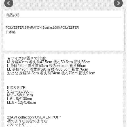
商品説明
POLYESTER 35%RAYON Batting:100%POLYESTER
日本製
★サイズ(平置きで計測)
M 身幅40cm 着丈前47.5cm 後ろ50.5cm 裄丈56cm
L 身幅43cm 着丈前53cm 後ろ56.5cm 裄丈66cm
LL 身幅47cm 着丈前59cm 後ろ63.5cm 裄丈76cm
おとな 身幅61.5cm 着丈前74cm 後ろ79cm 裄丈91cm
KIDS SIZE
S:1y～2y/90cm
M:3～5y/110cm
L:6～8y/130cm
LL:9～12y/145cm
23AW collection"UNEVEN POP"
柄のようなあなのような
ポケットや