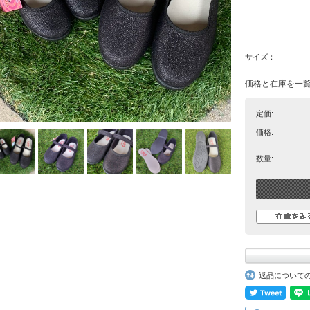
サイズ：
価格と在庫を一
定価:
価格:
数量:
返品について