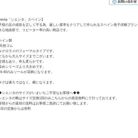
cienta「シエンタ」スペイン】
子様の足の成長を正しく守る為、厳しい基準をクリアして作られるスペイン発子供靴ブラン
き心地抜群で、リピーター率の高い商品です。
ペイン製
:天然ゴム
ルクロラメのフォーマルタイプです。
どもから大人サイズまでございます。
定感もあり、布も柔らかです。
染めシリーズより大きめです。
39.40のみソールが花柄になります。
タグは後ろではなく、横になります。
◆シエンタのサイズがいまいちご不安なお客様へ◆◆
シエンタの靴はサイズ交換1回のみこちらからの発送無料にて行っております。
客様からの返却の送料はお客様ご負担にてお願い致します。
回目の交換からは有料