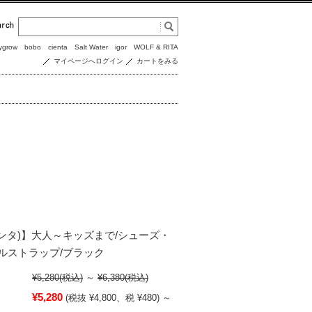
ygrow
bobo
cienta
Salt Water
igor
WOLF & RITA
マイページへログイン
カートをみる
(シエンタ)】大人～キッズまで/シューズ・
ルストラップ/ブラック
¥5,280
(税込)
～
¥6,380
(税込)
¥5,280
(税抜 ¥4,800、税 ¥480)
～