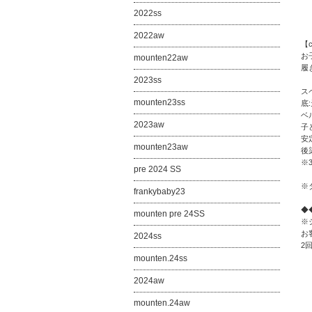
2022ss
2022aw
【
お
mounten22aw
履
2023ss
ス
mounten23ss
底
ベ
2023aw
子
安
mounten23aw
後
※
pre 2024 SS
※
frankybaby23
◆
mounten pre 24SS
※
お
2024ss
2
mounten.24ss
2024aw
mounten.24aw