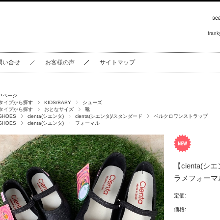
frank
問い合せ
お客様の声
サイトマップ
OPページ
タイプから探す
KIDS/BABY
シューズ
タイプから探す
おとなサイズ
靴
SHOES
cienta(シエンタ)
cienta(シエンタ)/スタンダード
ベルクロワンストラップ
SHOES
cienta(シエンタ)
フォーマル
【cienta
ラメフォーマ
定価:
価格: