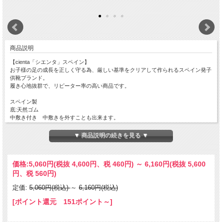
商品説明
【cienta「シエンタ」スペイン】
お子様の足の成長を正しく守る為、厳しい基準をクリアして作られるスペイン発子
供靴ブランド。
履き心地抜群で、リピーター率の高い商品です。
スペイン製
底:天然ゴム
中敷き付き 中敷きを外すことも出来ます。
後ろのCientaのタグはついていないこともございます。不良品ではございませんの
▼ 商品説明の続きを見る ▼
で、どうぞご了承ください。
価格:
5,060円
(税抜 4,600円、税 460円)
～
6,160円
(税抜 5,600
円、税 560円)
定価:
5,060円(税込)
～
6,160円(税込)
[ポイント還元 151ポイント～]