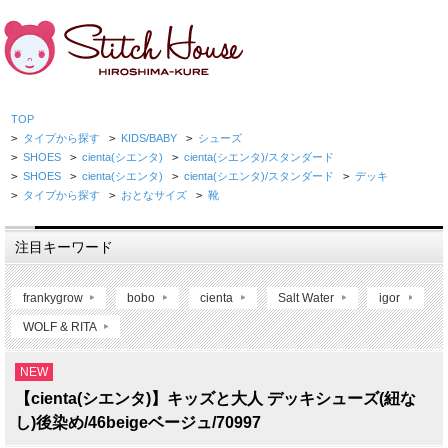
TOP
>
タイプから探す
>
KIDS/BABY
>
シューズ
>
SHOES
>
cienta(シエンタ)
>
cienta(シエンタ)/スタンダード
>
SHOES
>
cienta(シエンタ)
>
cienta(シエンタ)/スタンダード
>
デッキ
>
タイプから探す
>
おとなサイズ
>
靴
注目キーワード
frankygrow
bobo
cienta
Salt Water
igor
WOLF & RITA
NEW
【cienta(シエンタ)】キッズと大人 デッキシューズ(紐な
し)後染め/46beigeベージュ/70997