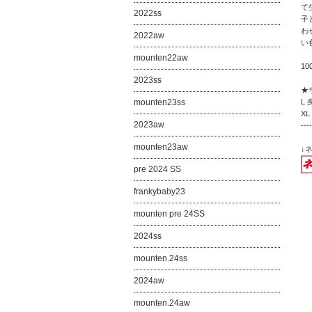
て
2022ss
子
わ
2022aw
い
mounten22aw
10
2023ss
★
mounten23ss
L 
XL
2023aw
----
mounten23aw
↓
pre 2024 SS
frankybaby23
mounten pre 24SS
2024ss
mounten.24ss
2024aw
mounten.24aw