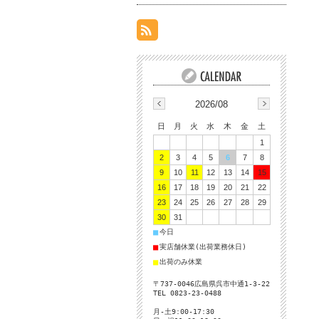
2026/08
日
月
火
水
木
金
土
1
2
3
4
5
6
7
8
9
10
11
12
13
14
15
16
17
18
19
20
21
22
23
24
25
26
27
28
29
30
31
■
今日
■
実店舗休業(出荷業務休日)
■
出荷のみ休業
〒737-0046広島県呉市中通1-3-22
TEL 0823-23-0488
月-土9:00-17:30