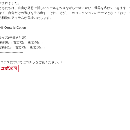
生まれました。
どもたちは、自由な発想で新しいルールを作りながら一緒に遊び、世界を広げていきます。
せて、自分だけの遊びを生み出す。それこそが、このコレクションのテーマとなっており、テー
色柄物のアイテムが登場いたします。
0% Organic Cotton
サイズ(平置き計測)
身幅56cm 着丈72cm 裄丈46cm
 身幅61cm 着丈73cm 裄丈50cm
--------------------
ネコポスについてはコチラをご覧ください。↓