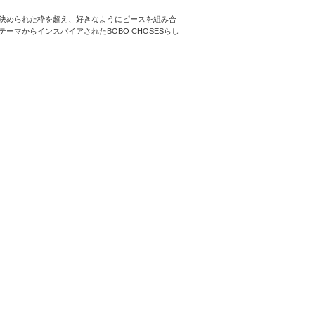
決められた枠を超え、好きなようにピースを組み合
マからインスパイアされたBOBO CHOSESらし