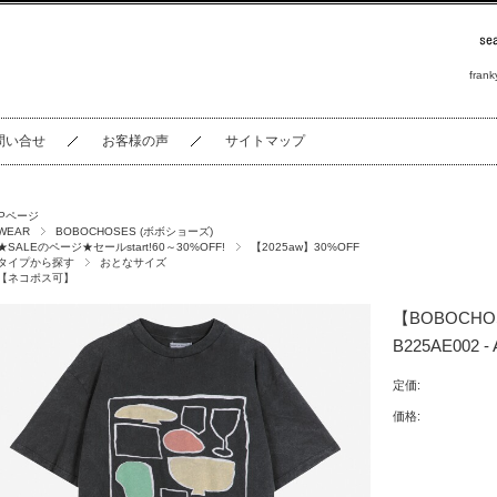
frank
問い合せ
お客様の声
サイトマップ
OPページ
WEAR
BOBOCHOSES (ボボショーズ)
★SALEのページ★セールstart!60～30%OFF!
【2025aw】30%OFF
タイプから探す
おとなサイズ
【ネコポス可】
【BOBOCHOS
B225AE002 - A
定価:
価格: