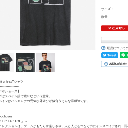
サイズ：
数量:
返品について
ult unisexTシャツ
-----------------
ボボショーズ】
ボはスペイン語で素朴なという意味。
ペインはバルセロナの元気な外遊びが似合うそんな洋服達です。
bochoses
TIC TAC TOE」～
コレクションは、ゲームがもたらす楽しさや、人と人とをつなぐ力にインスパイアされ、雨