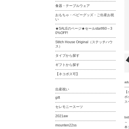
食器・テーブルウェア
おもちゃ・ベビーグッズ・ご出産お祝
い
★SALEのページ★セールstart!60～3
0%OFF!
Stitch House Original（ステッチハウ
ス）
タイプから探す
ギフトから探す
【ネコポス可】
ad
----
出産祝い
【
ボ
gift
ス
セレモニースーツ
2021aw
bo
～「
mounten22ss
本