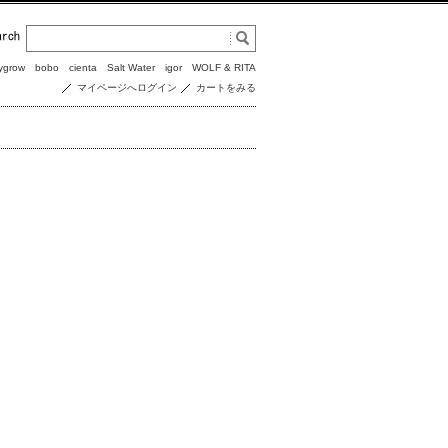
ygrow
bobo
cienta
Salt Water
igor
WOLF & RITA
マイページへログイン
カートをみる