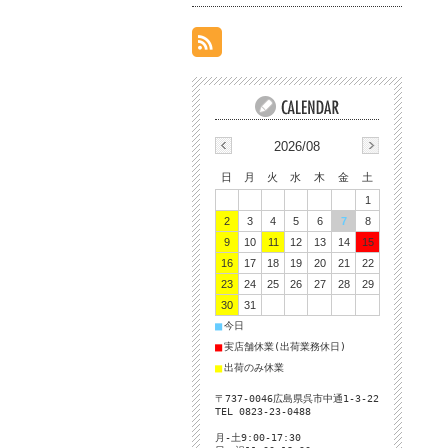
2026/08
日
月
火
水
木
金
土
1
2
3
4
5
6
7
8
9
10
11
12
13
14
15
16
17
18
19
20
21
22
23
24
25
26
27
28
29
30
31
■
今日
■
実店舗休業(出荷業務休日)
■
出荷のみ休業
〒737-0046広島県呉市中通1-3-22
TEL 0823-23-0488
月-土9:00-17:30