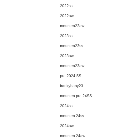
2022ss
2022aw
mounten22aw
2023ss
mounten23ss
2023aw
mounten23aw
pre 2024 SS
frankybaby23
mounten pre 24SS
2024ss
mounten.24ss
2024aw
mounten.24aw