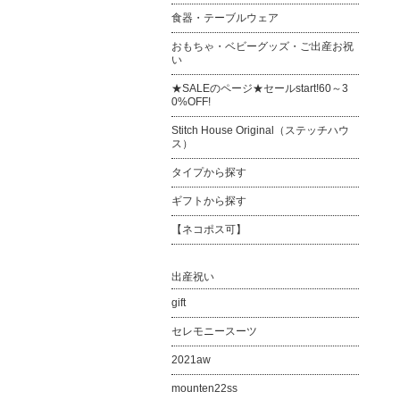
食器・テーブルウェア
おもちゃ・ベビーグッズ・ご出産お祝
い
★SALEのページ★セールstart!60～3
0%OFF!
Stitch House Original（ステッチハウ
ス）
タイプから探す
ギフトから探す
【ネコポス可】
出産祝い
gift
セレモニースーツ
2021aw
mounten22ss