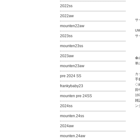
2022ss
2022aw
サ
mounten22aw
UM
2023ss
サイ
mounten23ss
2023aw
傘
単
mounten23aw
カ
pre 2024 SS
手
◇
frankybaby23
田中
1
mounten pre 24SS
雑
2024ss
ン
mounten.24ss
2024aw
mounten.24aw