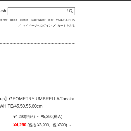
ygrow
bobo
cienta
Salt Water
igor
WOLF & RITA
マイページへログイン
カートをみる
soup】GEOMETRY UMBRELLA/Tanaka
/WHITE/45.50.55.60cm
¥4,290
(税込)
～
¥5,280
(税込)
¥4,290
(税抜 ¥3,900、税 ¥390)
～