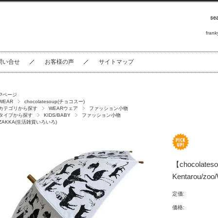
frank
問い合せ
お客様の声
サイトマップ
OPページ
WEAR
chocolatesoup(チョコスー)
カテゴリから探す
WEARウェア
ファッション小物
タイプから探す
KIDS/BABY
ファッション小物
ZAKKA(生活雑貨いろいろ)
【chocolate
Kentarou/zoo
定価:
価格: