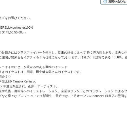
イズをお選びください。
BRELLA polyester100%
ズ:45,50,55,60cm
の骨組みにはグラスファイバーを使用し、従来の鉄骨に比べて 軽く弾力性もあり、丈夫な作
に開閉が出来るセイフティろくろ仕様になってお ります。洋傘のJIS 規格である「JUPA
ッコイイのにどこか暖かみのある動物のイラスト
書きのイラストは、画家、田中健太郎さんのイラストです。
紹介文◇
健太郎/ Tanaka Kentarou
977 年滋賀県生まれ。画家・アーティスト。
誌や広告、書籍等へのイラストレーション、企業やブランドとのコラボレーション による
グなど様々なプロジェ クトにて活動中。最近では、7 月オープンのBonpoint 銀座店の壁画