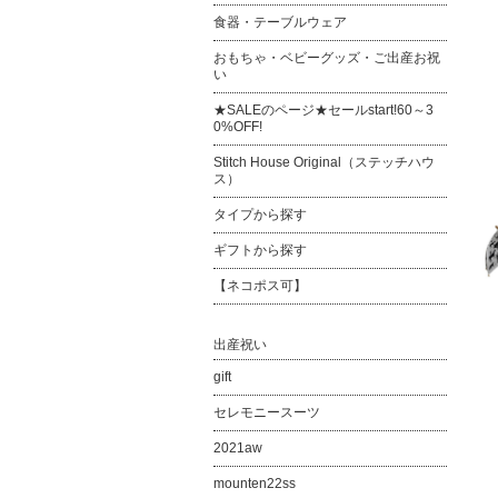
食器・テーブルウェア
おもちゃ・ベビーグッズ・ご出産お祝
い
★SALEのページ★セールstart!60～3
0%OFF!
Stitch House Original（ステッチハウ
ス）
タイプから探す
ギフトから探す
【ネコポス可】
出産祝い
gift
セレモニースーツ
2021aw
mounten22ss