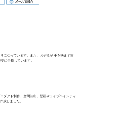
りになっています。また、お子様が 手を挟まず簡
」基準に合格しています。
プロダクト制作、空間演出、壁画やライブペインティ
を作成しました。