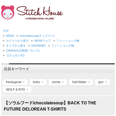
TOP
>
WEAR
>
chocolatesoup(チョコスー)
>
カテゴリから探す
>
WEARウェア
>
ファッション小物
>
タイプから探す
>
KIDS/BABY
>
ファッション小物
>
ZAKKA(生活雑貨いろいろ)
>
【ネコポス可】
注目キーワード
frankygrow
bobo
cienta
Salt Water
igor
WOLF & RITA
【ソウルフード/chocolatesoup】BACK TO THE
FUTURE DELOREAN T-SHIRTS