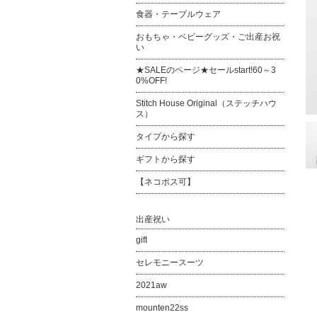
食器・テーブルウェア
おもちゃ・ベビーグッズ・ご出産お祝
い
★SALEのページ★セールstart!60～3
0%OFF!
Stitch House Original（ステッチハウ
ス）
タイプから探す
ギフトから探す
【ネコポス可】
出産祝い
gift
セレモニースーツ
2021aw
mounten22ss