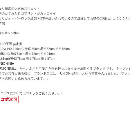
なり幅広の大きめスウェット
中のかすれたロゴプリントがカッコイイ
ぐりがオーバーロック縫製 + 2本平縫いされているので洗濯しても襟の型崩れがしにくくき
本製
100% cotton
イズ/平置き計測
-12y(140-146cm)/身幅.69cm 着丈67cm 裄丈85cm
155cm)/身幅71cm 着丈72cm 裄丈91cm
165cm)/身幅75cm 着丈76cm 裄丈97cm
NIONINI■
UNIONINIは、かっこよさと可愛さを併せ持つスタイルを展開するブランドです。 キッズ
全てが共存出来る様に、ブランド名には 「UNION=結合」という言葉を入れました。 ファ
事への願いも込められています。」
ネコポスについてはコチラをご覧ください。↓