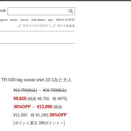
ygrow
bobo
cienta
Salt Water
igor
WOLF & RITA
マイページへログイン
カートをみる
R-030 big sweat shirt 10-12yと大人
¥13,750
(税込)
～
¥18,700
(税込)
¥9,625
(税抜 ¥8,750、税 ¥875)
30%OFF
¥13,090
～
(税抜
30%OFF
¥11,900、税 ¥1,190)
[ポイント還元 288ポイント～]