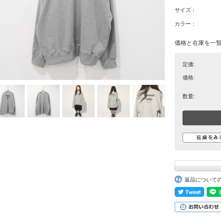
サイズ：
カラー：
価格と在庫を一
定価:
価格:
数量:
返品について