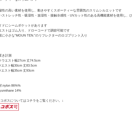
縮性の高い素材を使用し、動きやすくスポーティーな雰囲気のスリムシルエットです
いストレッチ性・吸湿性・放湿性・接触冷感性・UVカット性のある高機能素材を使用し、
イドにシームポケットがあります
エストはゴム入り、ドローコードで調節可能です
裾に小さな”MOUN TEN.”のリフレクターのロゴプリント入り
置き計測
0 ウエスト幅27cm 丈74.5cm
ウエスト幅30cm 丈83.5cm
ウエスト幅35cm 丈93cm
:nylon 86%%
lyurethane 14%
ネコポスについてはコチラをご覧ください。↓