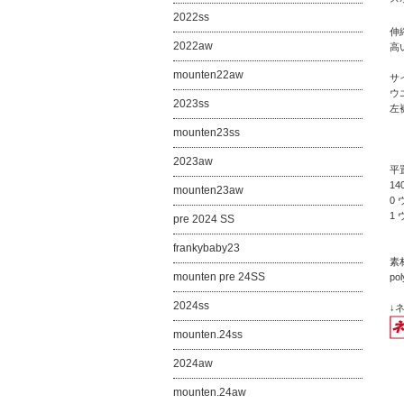
2022ss
伸
2022aw
高
mounten22aw
サ
ウ
2023ss
左
mounten23ss
2023aw
平
14
mounten23aw
0 
1 
pre 2024 SS
frankybaby23
素材
mounten pre 24SS
po
2024ss
↓
mounten.24ss
2024aw
mounten.24aw