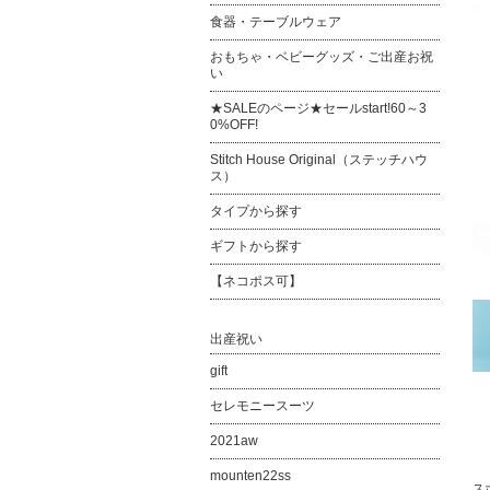
食器・テーブルウェア
おもちゃ・ベビーグッズ・ご出産お祝
い
★SALEのページ★セールstart!60～3
0%OFF!
Stitch House Original（ステッチハウ
ス）
タイプから探す
ギフトから探す
【ネコポス可】
出産祝い
gift
セレモニースーツ
2021aw
mounten22ss
ス