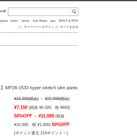
ygrow
bobo
cienta
Salt Water
igor
WOLF & RITA
マイページへログイン
カートをみる
P26-1533 hyper stretch slim pants
¥14,300
(税込)
～
¥22,000
(税込)
¥7,150
(税抜 ¥6,500、税 ¥650)
50%OFF
¥11,000
～
(税抜
50%OFF
¥10,000、税 ¥1,000)
[ポイント還元 214ポイント～]