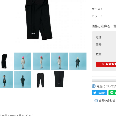
サイズ：
カラー：
価格と在庫を一
定価:
価格:
数量:
返品について
ポーティーなスリムパンツ