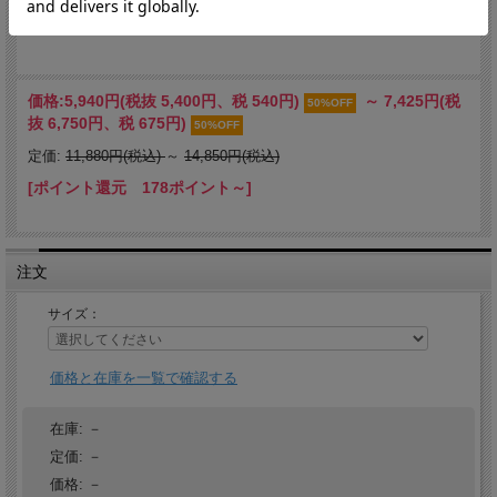
価格:
5,940円
(税抜 5,400円、税 540円)
～
7,425円
(税
50%OFF
抜 6,750円、税 675円)
50%OFF
定価:
11,880円(税込)
～
14,850円(税込)
[ポイント還元 178ポイント～]
注文
サイズ：
価格と在庫を一覧で確認する
在庫:
－
定価:
－
価格:
－