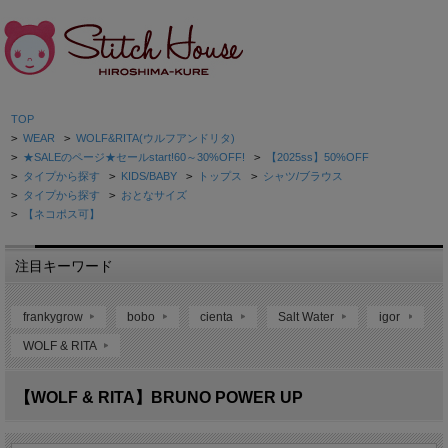
TOP
>
WEAR
>
WOLF&RITA(ウルフアンドリタ)
>
★SALEのページ★セールstart!60～30%OFF!
>
【2025ss】50%OFF
>
タイプから探す
>
KIDS/BABY
>
トップス
>
シャツ/ブラウス
>
タイプから探す
>
おとなサイズ
>
【ネコポス可】
注目キーワード
frankygrow
bobo
cienta
Salt Water
igor
WOLF & RITA
【WOLF & RITA】BRUNO POWER UP