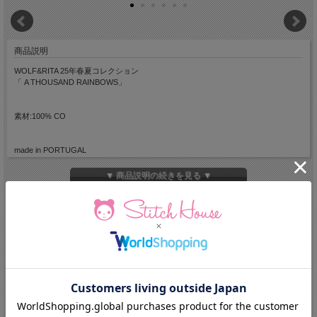
商品説明
WOLF&RITA 25年春夏コレクション
「 A THOUSAND RAINBOWS」
素材:100% CO
made in PORTUGAL
▼ 商品説明の続きを見る ▼
★サイズ★※平置き計測
8y(128-134cm) 身幅38cm 着丈54cm 肩幅31cm 袖丈15.5cm
10y(140-146cm) 身幅41cm 着丈58cm 肩幅33cm 袖丈16cm
12y(152-156cm) 身幅45.5cm 着丈62.5cm 肩幅36.5cm 袖丈17.5cm
14y(158-164cm) 身幅49.5cm 着丈67cm 肩幅40cm 袖丈19.5cm
16y(164-168cm) 身幅53cm 着丈70cm 肩幅43.5cm 袖丈22.5cm
↓ネコポスについてはコチラをご覧ください。↓