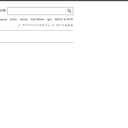
ygrow
bobo
cienta
Salt Water
igor
WOLF & RITA
マイページへログイン
カートをみる