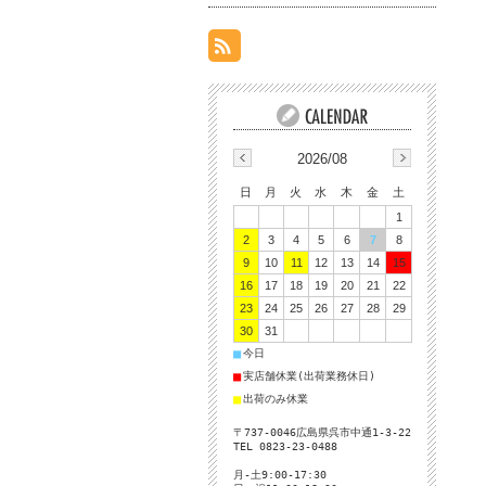
2026/08
日
月
火
水
木
金
土
1
2
3
4
5
6
7
8
9
10
11
12
13
14
15
16
17
18
19
20
21
22
23
24
25
26
27
28
29
30
31
■
今日
■
実店舗休業(出荷業務休日)
■
出荷のみ休業
〒737-0046広島県呉市中通1-3-22
TEL 0823-23-0488
月-土9:00-17:30