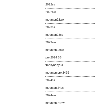
2022ss
2022aw
mounten22aw
2023ss
mounten23ss
2023aw
mounten23aw
pre 2024 SS
frankybaby23
mounten pre 24SS
2024ss
mounten.24ss
2024aw
mounten.24aw