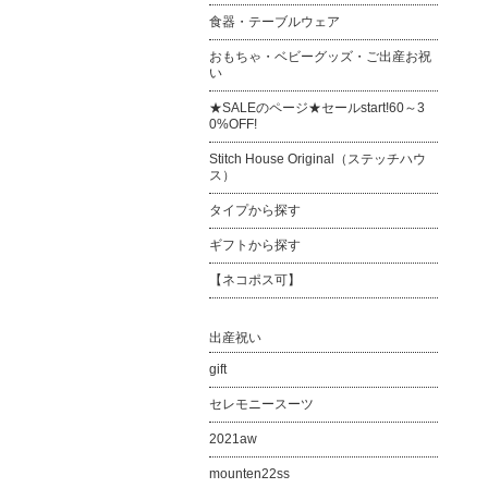
食器・テーブルウェア
おもちゃ・ベビーグッズ・ご出産お祝
い
★SALEのページ★セールstart!60～3
0%OFF!
Stitch House Original（ステッチハウ
ス）
タイプから探す
ギフトから探す
【ネコポス可】
出産祝い
gift
セレモニースーツ
2021aw
mounten22ss