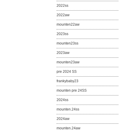
2022ss
2022aw
mounten22aw
2023ss
mounten23ss
2023aw
mounten23aw
pre 2024 SS
frankybaby23
mounten pre 24SS
2024ss
mounten.24ss
2024aw
mounten.24aw