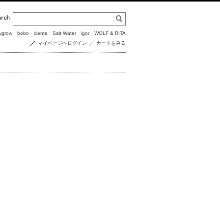
ygrow
bobo
cienta
Salt Water
igor
WOLF & RITA
マイページへログイン
カートをみる