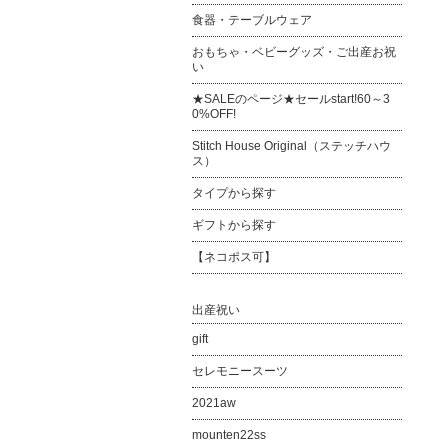
食器・テーブルウェア
おもちゃ・ベビーグッズ・ご出産お祝
い
★SALEのページ★セールstart!60～3
0%OFF!
Stitch House Original（ステッチハウ
ス）
タイプから探す
ギフトから探す
【ネコポス可】
出産祝い
gift
セレモニースーツ
2021aw
mounten22ss