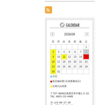
2026/08
日
月
火
水
木
金
土
1
2
3
4
5
6
7
8
9
10
11
12
13
14
15
16
17
18
19
20
21
22
23
24
25
26
27
28
29
30
31
■
今日
■
実店舗休業(出荷業務休日)
■
出荷のみ休業
〒737-0046広島県呉市中通1-3-22
TEL 0823-23-0488
月-土9:00-17:30